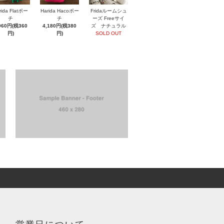
rida Flatポー
Harida Hacoポー
Fridaルームシュ
チ
チ
ーズ Freeサイ
960円(税360
4,180円(税380
ズ ナチュラル
円)
円)
SOLD OUT