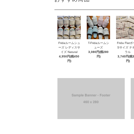
Fridaルームシュ
T-Fridaルームシ
Frida Flat
ーズ レディスサ
ューズ
Sサイズ ナ
イズ Natural
3,080円(税280
ラル
4,950円(税450
円)
3,740円(税
円)
円)