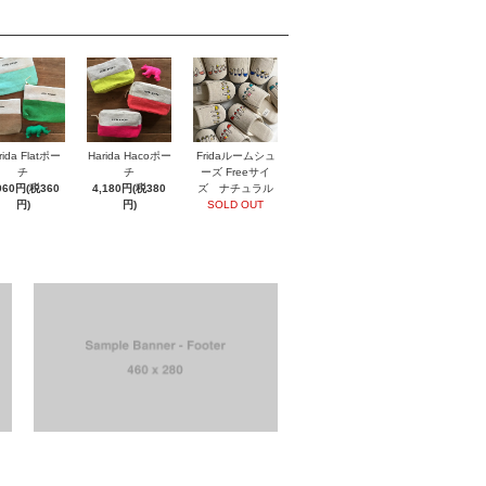
rida Flatポー
Harida Hacoポー
Fridaルームシュ
チ
チ
ーズ Freeサイ
960円(税360
4,180円(税380
ズ ナチュラル
円)
円)
SOLD OUT