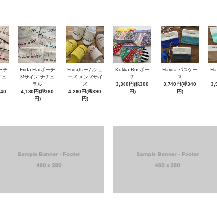
ポーチ
Frida Flatポーチ
Fridaルームシュ
Kukka Bunポー
Harida パスケー
Ha
チュ
Mサイズ ナチュ
ーズ メンズサイ
チ
ス
ラル
ズ
3,300円(税300
3,740円(税340
3,
340
4,180円(税380
4,290円(税390
円)
円)
円)
円)