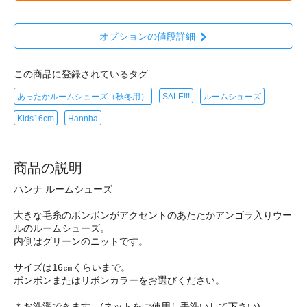
オプションの値段詳細
この商品に登録されているタグ
あったかルームシューズ（秋冬用）
SALE!!!
ルームシューズ
Kids16cm
Hannha
商品の説明
ハンナ ルームシューズ
大きな毛糸のボンボンがアクセントのあたたかアンゴラ入りウー
ルのルームシューズ。
内側はグリーンのニットです。
サイズは16㎝くらいまで。
ボンボンまたはリボンカラーをお選びください。
＊お洗濯できます。(ネットをご使用し手洗いして下さい)