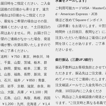
求書をメールします)
お届日時をご指定ください。ご入金
ご利用可能カードVISA・MasterCa
確認後の2日後から承ります。遠方
d・American Express・JCB
の場合は3日後からご指定くださ
後ほど改めてSquareインボイス
い。最短をご希望の場合はその旨、
（請求書）をお送りします。※営
ご連絡くださいませ。＊土日祝日の
時間外（土日祝日、夜間など）に
出荷はありません。尚、お届け日ご
注文いただいた場合はご返信にお
希望のご連絡がなかった場合、発送
間を頂くことがあります。ご了承
準備が整い次第出荷いたしますので
ださいませ。
予めご了承ください。
〈送料〉￥750：東京、神奈川、埼
銀行振込（三菱UFJ銀行）
玉、千葉、山梨、茨城、栃木、群
振込手数料はお客様負担とさせて
馬、静岡、愛知、岐阜、三重、宮
ただきます。振込先はご注文後、
城、山形、福島、長野、新潟、富
めてメールにてご連絡いたします
山、石川、福井 ／ ￥850：青森、
注文確認メールでご入金先等のご
秋田、岩手、京都、滋賀、奈良、和
内後、10日以内にご入金くださ
山、大阪、兵庫 ／ ￥1,100：岡
い。商品はご入金確認後の発送と
山、広島、山口、鳥取、島根、四国
ります。*ご注文時と異なる名義
 ￥1,200：九州、北海道 ／ ￥1,4