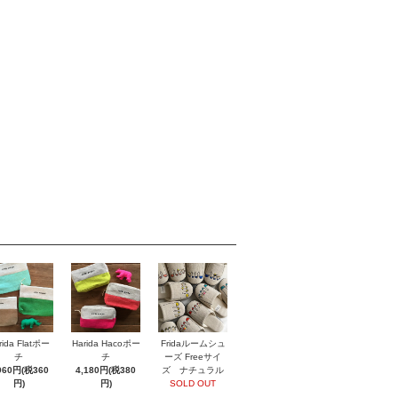
rida Flatポー
Harida Hacoポー
Fridaルームシュ
チ
チ
ーズ Freeサイ
960円(税360
4,180円(税380
ズ ナチュラル
円)
円)
SOLD OUT