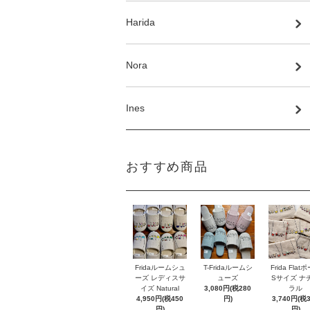
Harida
Nora
Ines
おすすめ商品
Fridaルームシュ
T-Fridaルームシ
Frida Flat
ーズ レディスサ
ューズ
Sサイズ ナ
イズ Natural
3,080円(税280
ラル
4,950円(税450
円)
3,740円(税
円)
円)