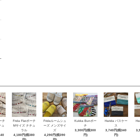
ポーチ
Frida Flatポーチ
Fridaルームシュ
Kukka Bunポー
Harida パスケー
Ha
チュ
Mサイズ ナチュ
ーズ メンズサイ
チ
ス
ラル
ズ
3,300円(税300
3,740円(税340
3,
340
4,180円(税380
4,290円(税390
円)
円)
円)
円)