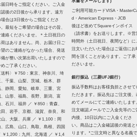
求書をメールします)
お届日時をご指定ください。ご入金
ご利用可能カードVISA・MasterCa
確認後の2日後から承ります。遠方
d・American Express・JCB
の場合は3日後からご指定くださ
後ほど改めてSquareインボイス
い。最短をご希望の場合はその旨、
（請求書）をお送りします。※営
ご連絡くださいませ。＊土日祝日の
時間外（土日祝日、夜間など）に
出荷はありません。尚、お届け日ご
注文いただいた場合はご返信にお
希望のご連絡がなかった場合、発送
間を頂くことがあります。ご了承
準備が整い次第出荷いたしますので
ださいませ。
予めご了承ください。
〈送料〉￥750：東京、神奈川、埼
銀行振込（三菱UFJ銀行）
玉、千葉、山梨、茨城、栃木、群
振込手数料はお客様負担とさせて
馬、静岡、愛知、岐阜、三重、宮
ただきます。振込先はご注文後、
城、山形、福島、長野、新潟、富
めてメールにてご連絡いたします
山、石川、福井 ／ ￥850：青森、
注文確認メールでご入金先等のご
秋田、岩手、京都、滋賀、奈良、和
内後、10日以内にご入金くださ
山、大阪、兵庫 ／ ￥1,100：岡
い。商品はご入金確認後の発送と
山、広島、山口、鳥取、島根、四国
ります。*ご注文時と異なる名義
 ￥1,200：九州、北海道 ／ ￥1,4