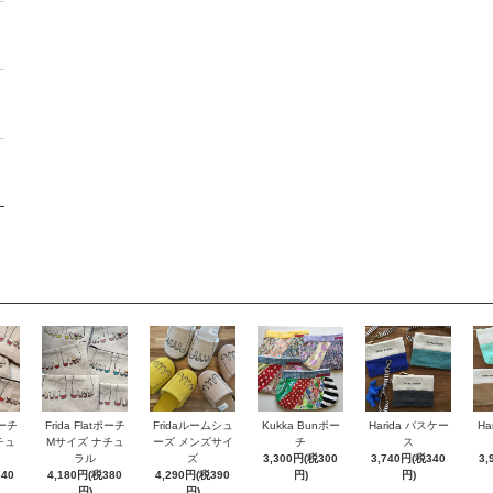
ポーチ
Frida Flatポーチ
Fridaルームシュ
Kukka Bunポー
Harida パスケー
Ha
チュ
Mサイズ ナチュ
ーズ メンズサイ
チ
ス
ラル
ズ
3,300円(税300
3,740円(税340
3,
340
4,180円(税380
4,290円(税390
円)
円)
円)
円)