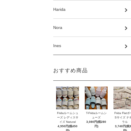
Harida
Nora
Ines
おすすめ商品
Fridaルームシュ
T-Fridaルームシ
Frida Flat
ーズ レディスサ
ューズ
Sサイズ ナ
イズ Natural
3,080円(税280
ラル
4,950円(税450
円)
3,740円(税
円)
円)