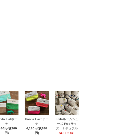
rida Flatポー
Harida Hacoポー
Fridaルームシュ
チ
チ
ーズ Freeサイ
960円(税360
4,180円(税380
ズ ナチュラル
円)
円)
SOLD OUT