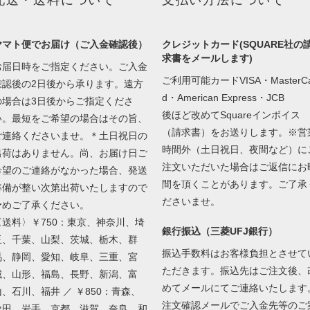
配送・送料について
支払い方法について
ヤマト便でお届け（ご入金確認後）
クレジットカード(SQUARE社の
求書をメールします)
お届日時をご指定ください。ご入金
ご利用可能カードVISA・MasterCa
確認後の2日後から承ります。遠方
d・American Express・JCB
の場合は3日後からご指定くださ
後ほど改めてSquareインボイス
い。最短をご希望の場合はその旨、
（請求書）をお送りします。※営
ご連絡くださいませ。＊土日祝日の
時間外（土日祝日、夜間など）に
出荷はありません。尚、お届け日ご
注文いただいた場合はご返信にお
希望のご連絡がなかった場合、発送
間を頂くことがあります。ご了承
準備が整い次第出荷いたしますので
ださいませ。
予めご了承ください。
〈送料〉￥750：東京、神奈川、埼
銀行振込（三菱UFJ銀行）
玉、千葉、山梨、茨城、栃木、群
振込手数料はお客様負担とさせて
馬、静岡、愛知、岐阜、三重、宮
ただきます。振込先はご注文後、
城、山形、福島、長野、新潟、富
めてメールにてご連絡いたします
山、石川、福井 ／ ￥850：青森、
注文確認メールでご入金先等のご
秋田、岩手、京都、滋賀、奈良、和