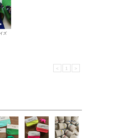
ズサイズ
<
1
>