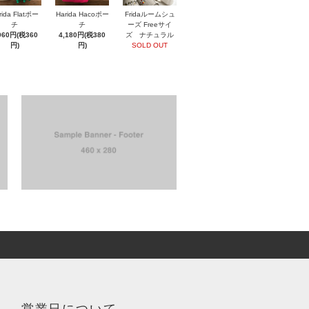
rida Flatポー
Harida Hacoポー
Fridaルームシュ
チ
チ
ーズ Freeサイ
960円(税360
4,180円(税380
ズ ナチュラル
円)
円)
SOLD OUT