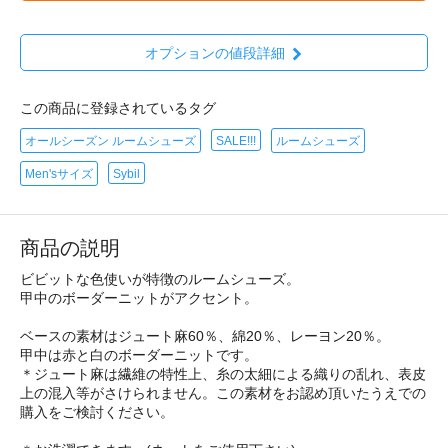
オプションの値段詳細
この商品に登録されているタグ
オールシーズン ルームシューズ
SALE!!!
ルームシューズ
Men'sサイズ
Sybil
商品の説明
ビビットな色使いが特徴のルームシューズ。
甲中のボーダーニットがアクセント。
ベースの素材はジュート麻60％、綿20％、レーヨン20％。
甲中は赤と白のボーダーニットです。
＊ジュート麻は繊維の特性上、糸の太細による織りの乱れ、表皮
上の混入等がさけられません。この素材をお認め頂いたうえでの
購入をご検討ください。