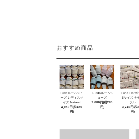
おすすめ商品
Fridaルームシュ
T-Fridaルームシ
Frida Flat
ーズ レディスサ
ューズ
Sサイズ ナ
イズ Natural
3,080円(税280
ラル
4,950円(税450
円)
3,740円(税
円)
円)