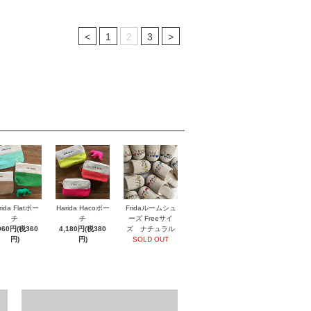
<
1
2
3
>
rida Flatポー
Harida Hacoポー
Fridaルームシュ
チ
チ
ーズ Freeサイ
960円(税360
4,180円(税380
ズ ナチュラル
円)
円)
SOLD OUT