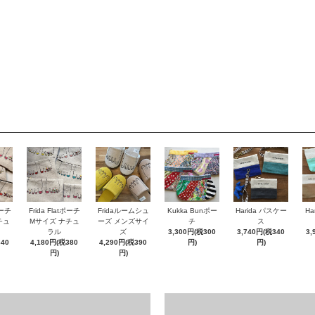
ポーチ
Frida Flatポーチ
Fridaルームシュ
Kukka Bunポー
Harida パスケー
Ha
チュ
Mサイズ ナチュ
ーズ メンズサイ
チ
ス
ラル
ズ
3,300円(税300
3,740円(税340
3,
340
4,180円(税380
4,290円(税390
円)
円)
円)
円)