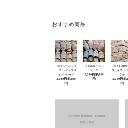
おすすめ商品
Fridaルームシュ
T-Fridaルームシ
Frida Flat
ーズ レディスサ
ューズ
Sサイズ ナ
イズ Natural
3,080円(税280
ラル
4,950円(税450
円)
3,740円(税
円)
円)