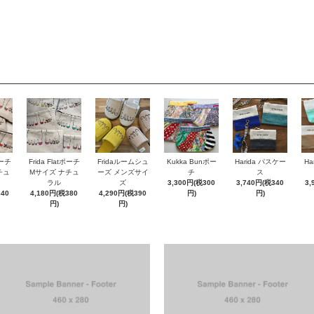
ポーチ
Frida Flatポーチ
Fridaルームシュ
Kukka Bunポー
Harida パスケー
Ha
チュ
Mサイズ ナチュ
ーズ メンズサイ
チ
ス
ラル
ズ
3,300円(税300
3,740円(税340
3,
340
4,180円(税380
4,290円(税390
円)
円)
円)
円)