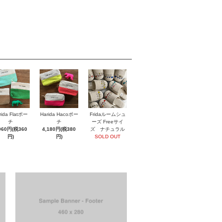
rida Flatポー
Harida Hacoポー
Fridaルームシュ
チ
チ
ーズ Freeサイ
960円(税360
4,180円(税380
ズ ナチュラル
円)
円)
SOLD OUT