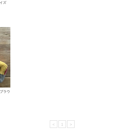
sサイズ
/ブラウ
<
1
>