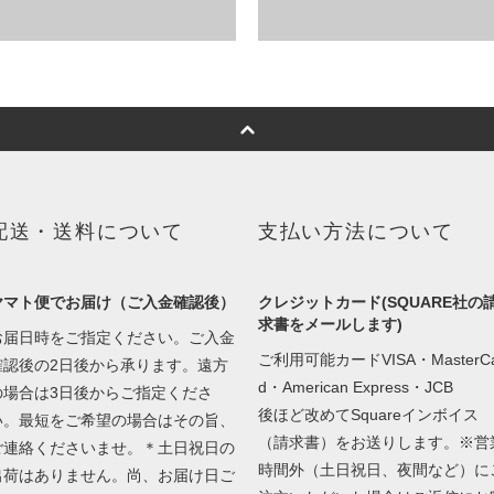
配送・送料について
支払い方法について
ヤマト便でお届け（ご入金確認後）
クレジットカード(SQUARE社の
求書をメールします)
お届日時をご指定ください。ご入金
ご利用可能カードVISA・MasterCa
確認後の2日後から承ります。遠方
d・American Express・JCB
の場合は3日後からご指定くださ
後ほど改めてSquareインボイス
い。最短をご希望の場合はその旨、
（請求書）をお送りします。※営
ご連絡くださいませ。＊土日祝日の
時間外（土日祝日、夜間など）に
出荷はありません。尚、お届け日ご