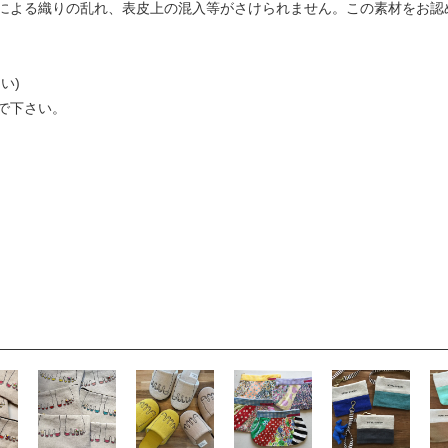
による織りの乱れ、表皮上の混入等がさけられません。この素材をお認
下さい)
で下さい。