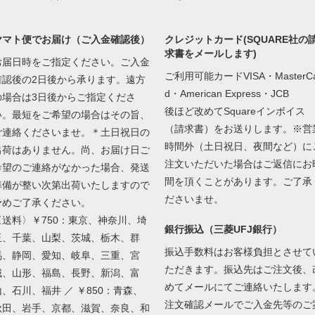
ヤマト便でお届け（ご入金確認後）
クレジットカード(SQUARE社の
求書をメールします)
お届日時をご指定ください。ご入金
ご利用可能カードVISA・MasterCa
確認後の2日後から承ります。遠方
d・American Express・JCB
の場合は3日後からご指定くださ
後ほど改めてSquareインボイス
い。最短をご希望の場合はその旨、
（請求書）をお送りします。※営
ご連絡くださいませ。＊土日祝日の
時間外（土日祝日、夜間など）に
出荷はありません。尚、お届け日ご
注文いただいた場合はご返信にお
希望のご連絡がなかった場合、発送
間を頂くことがあります。ご了承
準備が整い次第出荷いたしますので
ださいませ。
予めご了承ください。
〈送料〉￥750：東京、神奈川、埼
銀行振込（三菱UFJ銀行）
玉、千葉、山梨、茨城、栃木、群
振込手数料はお客様負担とさせて
馬、静岡、愛知、岐阜、三重、宮
ただきます。振込先はご注文後、
城、山形、福島、長野、新潟、富
めてメールにてご連絡いたします
山、石川、福井 ／ ￥850：青森、
注文確認メールでご入金先等のご
秋田、岩手、京都、滋賀、奈良、和