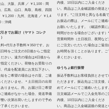
内後、10日以内にご入金くださ
山、大阪、兵庫 ／ ￥1,100：岡
い。商品はご入金確認後の発送と
山、広島、山口、鳥取、島根、四国
ります。*ご注文時と異なる名義
 ￥1,200：九州、北海道 ／ ￥1,4
お振込の際は、メールにてご連絡
50：沖縄
お願いいたします。（確認作業に
代引きでお届け（ヤマト コレク
時間がかかる場合がございます）
ト）
営業時間外（土日祝日、夜間など
送料+代引き手数料￥350です。お
にご注文いただいた場合はご返信
届日時をご注文の3日後からご指定
お時間を頂くことがあります。ご
ください。遠方の場合は4日後から
承くださいませ。
ご指定ください。荷物をお受取りの
ゆうちょ銀行振替
際、代金を配達員にお支払下さい。
最短をご希望の場合はその旨、ご連
振込手数料はお客様負担とさせて
絡くださいませ。＊土日祝日の出荷
ただきます。振込先はご注文後、
はありません。尚、お届け日ご希望
めてメールにてご連絡いたします
のご連絡がなかった場合、発送準備
注文確認メールでご入金先等のご
が整い次第出荷いたしますので予め
内後、10日以内にご入金くださ
ご了承くださいませ。
い。商品はご入金確認後の発送と