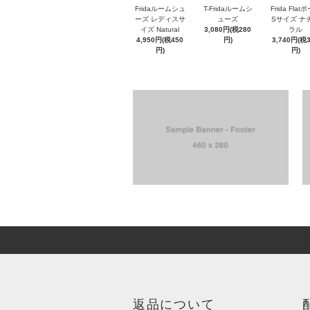
Fridaルームシュ
T-Fridaルームシ
Frida Flat
ーズ レディスサ
ューズ
Sサイズ ナ
イズ Natural
3,080円(税280
ラル
4,950円(税450
円)
3,740円(税
円)
円)
返品について