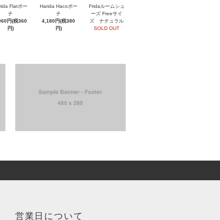
rida Flatポー
Harida Hacoポー
Fridaルームシュ
チ
チ
ーズ Freeサイ
960円(税360
4,180円(税380
ズ ナチュラル
円)
円)
SOLD OUT
営業日について