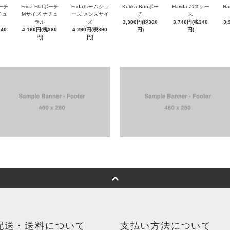
ポーチ
Frida Flatポーチ
Fridaルームシュ
Kukka Bunポー
Harida パスケー
Ha
チュ
Mサイズ ナチュ
ーズ メンズサイ
チ
ス
ラル
ズ
3,300円(税300
3,740円(税340
3,
340
4,180円(税380
4,290円(税390
円)
円)
円)
円)
配送・送料について
支払い方法について